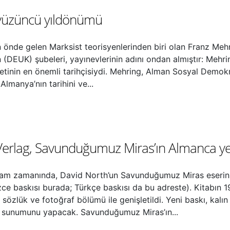
yüzüncü yıldönümü
n önde gelen Marksist teorisyenlerinden biri olan Franz Meh
in (DEUK) şubeleri, yayınevlerinin adını ondan almıştır: Meh
inin en önemli tarihçisiydi. Mehring, Alman Sosyal Demokrasis
lmanya’nın tarihini ve...
 Verlag, Savunduğumuz Miras’ın Almanca ye
n tam zamanında, David North’un Savunduğumuz Miras eserini
lizce baskısı burada; Türkçe baskısı da bu adreste). Kitabın 1
 sözlük ve fotoğraf bölümü ile genişletildi. Yeni baskı, kalı
ın sunumunu yapacak. Savunduğumuz Miras’ın...