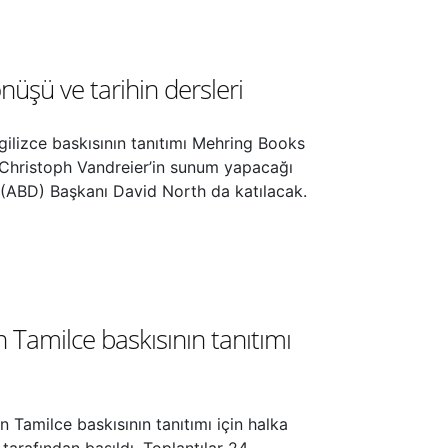
üşü ve tarihin dersleri
ilizce baskısının tanıtımı Mehring Books
ı Christoph Vandreier’in sunum yapacağı
si (ABD) Başkanı David North da katılacak.
 Tamilce baskısının tanıtımı
 Tamilce baskısının tanıtımı için halka
tarafından basıldı. Toplantılar 24