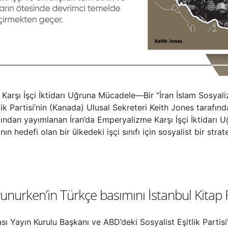
 Karşı İşçi İktidarı Uğruna Mücadele—Bir “İran İslam Sosyal
lik Partisi’nin (Kanada) Ulusal Sekreteri Keith Jones tarafın
ından yayımlanan İran’da Emperyalizme Karşı İşçi İktidarı U
n hedefi olan bir ülkedeki işçi sınıfı için sosyalist bir strateji
vunurken’in Türkçe basımını İstanbul Kitap
sı Yayın Kurulu Başkanı ve ABD’deki Sosyalist Eşitlik Partis