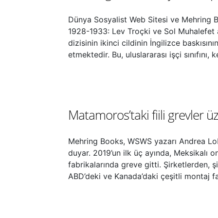
Dünya Sosyalist Web Sitesi ve Mehring Bo
1928-1933: Lev Troçki ve Sol Muhalefet adl
dizisinin ikinci cildinin İngilizce baskıs
etmektedir. Bu, uluslararası işçi sınıfını,
Matamoros’taki fiili grevler ü
Mehring Books, WSWS yazarı Andrea Lobo
duyar. 2019’un ilk üç ayında, Meksikalı o
fabrikalarında greve gitti. Şirketlerden,
ABD’deki ve Kanada’daki çeşitli montaj fa