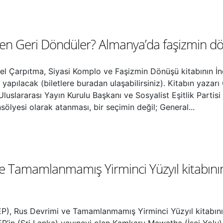
den Geri Döndüler? Almanya’da faşizmin dön
l Çarpıtma, Siyasi Komplo ve Faşizmin Dönüşü kitabının İng
yapılacak (biletlere buradan ulaşabilirsiniz). Kitabın yazar
Uluslararası Yayın Kurulu Başkanı ve Sosyalist Eşitlik Parti
ölyesi olarak atanması, bir seçimin değil; General...
ve Tamamlanmamış Yirminci Yüzyıl kitabının
(SEP), Rus Devrimi ve Tamamlanmamış Yirminci Yüzyıl kitabının
SEP’in (Sri Lanka) yayınevi olan Kamkaru Mawatha (İşçi Yolu) 