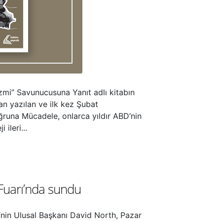
izmi” Savunucusuna Yanıt adlı kitabın
dan yazılan ve ilk kez Şubat
ğruna Mücadele, onlarca yıldır ABD’nin
 ileri...
 Fuarı’nda sundu
i’nin Ulusal Başkanı David North, Pazar