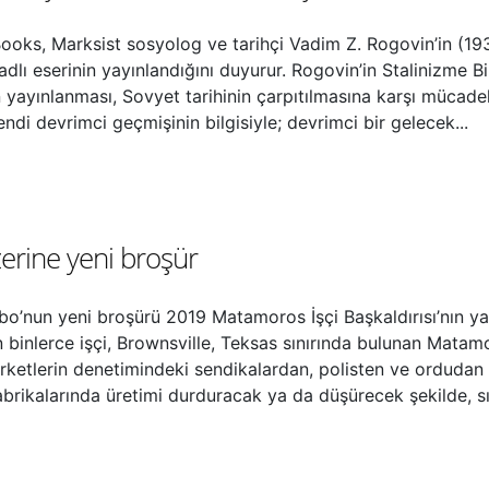
oks, Marksist sosyolog ve tarihçi Vadim Z. Rogovin’in (193
ı eserinin yayınlandığını duyurur. Rogovin’in Stalinizme Bir 
ının yayınlanması, Sovyet tarihinin çarpıtılmasına karşı müca
 kendi devrimci geçmişinin bilgisiyle; devrimci bir gelecek...
zerine yeni broşür
’nun yeni broşürü 2019 Matamoros İşçi Başkaldırısı’nın y
n binlerce işçi, Brownsville, Teksas sınırında bulunan Mata
 şirketlerin denetimindeki sendikalardan, polisten ve ordudan
brikalarında üretimi durduracak ya da düşürecek şekilde, sıkı