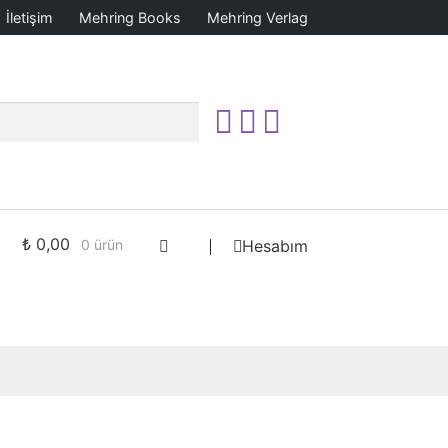
İletişim
Mehring Books
Mehring Verlag
₺
0,00
0 ürün
Hesabım