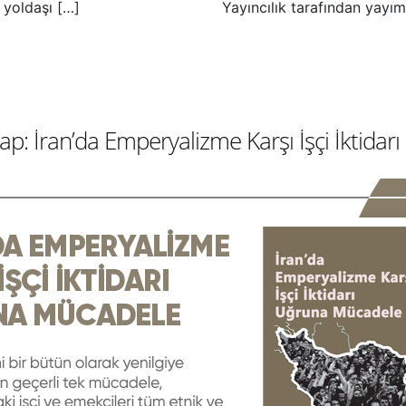
k yoldaşı […]
Yayıncılık tarafından yay
itap: İran’da Emperyalizme Karşı İşçi İktid