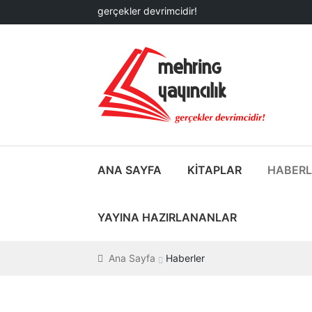
gerçekler devrimcidir!
Dolaşıma
İçeriğe
geç
geç
ANA SAYFA
KİTAPLAR
HABERL
YAYINA HAZIRLANANLAR
Ana Sayfa
Haberler