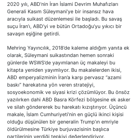
2020 yılı, ABD’nin İran İslami Devrim Muhafızları
Generali Kasım Süleymani’ye bir insansız hava
aracıyla suikast düzenlemesi ile başladı. Bu savaş
suçu İran’ı, ABD’yi ve bütün Ortadoğu’yu yıkıcı bir
savaşın eşiğine getirdi.
Mehring Yayıncılık, 2018’de kaleme aldığım yanıta ek
olarak, Süleymani suikastından hemen sonraki
günlerde WSWS’de yayımlanan üç makaleyi bu
kitapta yeniden yayımlıyor. Bu makalelerden ikisi,
ABD emperyalizminin İran’a karşı pervasız “azami
baskı” harekatına yön veren stratejiyi,
sosyoekonomik ve siyasi krizi çözümlüyor. Bu önsöz
yazılırken dahi ABD Basra Körfezi bölgesine ek asker
ve silah göndererek bu harekatı kızıştırıyor. Üçüncü
makale, İslam Cumhuriyeti’nin en güçlü ikinci kişisi
olduğu düşünülen bir generalin Trump’ın emriyle
öldürülmesine Türkiye burjuvazisinin başlıca
partilerinin verdiği tepkiyi değerlendiriyor.