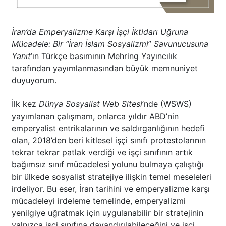
İran’da Emperyalizme Karşı İşçi İktidarı Uğruna
Mücadele: Bir “İran İslam Sosyalizmi
”
Savunucusuna
Yanıt
’ın Türkçe basımının Mehring Yayıncılık
tarafından yayımlanmasından büyük memnuniyet
duyuyorum.
İlk kez
Dünya Sosyalist Web Sitesi
’nde (WSWS)
yayımlanan çalışmam, onlarca yıldır ABD’nin
emperyalist entrikalarının ve saldırganlığının hedefi
olan, 2018’den beri kitlesel işçi sınıfı protestolarının
tekrar tekrar patlak verdiği ve işçi sınıfının artık
bağımsız sınıf mücadelesi yolunu bulmaya çalıştığı
bir ülkede sosyalist stratejiye ilişkin temel meseleleri
irdeliyor. Bu eser, İran tarihini ve emperyalizme karşı
mücadeleyi irdeleme temelinde, emperyalizmi
yenilgiye uğratmak için uygulanabilir bir stratejinin
yalnızca işçi sınıfına dayandırılabileceğini ve işçi