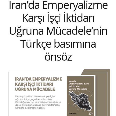
İran’da Emperyalizme
YAYINA HAZIRLANANLAR
Karşı İşçi İktidarı
Uğruna Mücadele’nin
Türkçe basımına
önsöz