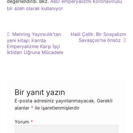
değerlendirdi. Bkz.
ABD emperyalizmi koronavirüsü
bir silah olarak kullanıyor
Yazı
Önceki
Sonraki
Mehring Yayıncılık’tan
Halil Çelik: Bir Sosyalizm
yazı:
yazı:
Savaşçısı’na önsöz
yeni kitap: İran’da
gezinmesi
Emperyalizme Karşı İşçi
İktidarı Uğruna Mücadele
Bir yanıt yazın
E-posta adresiniz yayınlanmayacak.
Gerekli
alanlar
*
ile işaretlenmişlerdir
Yorum
*