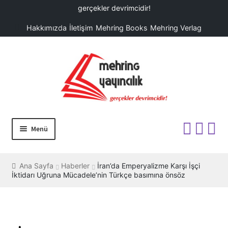
gerçekler devrimcidir!
Hakkımızda
İletişim
Mehring Books
Mehring Verlag
Dolaşıma
İçeriğe
geç
geç
Menü
ANA SAYFA
Ana Sayfa
Haberler
İran’da Emperyalizme Karşı İşçi
İktidarı Uğruna Mücadele’nin Türkçe basımına önsöz
KİTAPLAR
HABERLER
KAMPANYALAR