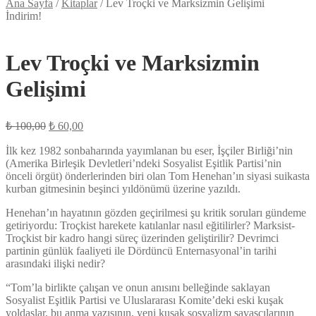
Ana Sayfa
/
Kitaplar
/
Lev Troçki ve Marksizmin Gelişimi
İndirim!
Lev Troçki ve Marksizmin
Gelişimi
Orijinal
Şu
₺
100,00
₺
60,00
fiyat:
andaki
fiyat:
İlk kez 1982 sonbaharında yayımlanan bu eser, İşçiler Birliği’nin
₺ 100,00.
(Amerika Birleşik Devletleri’ndeki Sosyalist Eşitlik Partisi’nin
₺ 60,00.
önceli örgüt) önderlerinden biri olan Tom Henehan’ın siyasi suikasta
kurban gitmesinin beşinci yıldönümü üzerine yazıldı.
Henehan’ın hayatının gözden geçirilmesi şu kritik soruları gündeme
getiriyordu: Troçkist harekete katılanlar nasıl eğitilirler? Marksist-
Troçkist bir kadro hangi süreç üzerinden geliştirilir? Devrimci
partinin günlük faaliyeti ile Dördüncü Enternasyonal’in tarihi
arasındaki ilişki nedir?
“Tom’la birlikte çalışan ve onun anısını belleğinde saklayan
Sosyalist Eşitlik Partisi ve Uluslararası Komite’deki eski kuşak
yoldaşlar, bu anma yazısının, yeni kuşak sosyalizm savaşçılarının