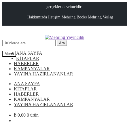
gerçekler devrimcidir!
Hakkımızda
İletişim
Mehring Books
Mehring Verlag
Dolaşıma
İçeriğe
geç
geç
Ara:
Ara
ANA SAYFA
Menü
KİTAPLAR
HABERLER
KAMPANYALAR
YAYINA HAZIRLANANLAR
ANA SAYFA
KİTAPLAR
HABERLER
KAMPANYALAR
YAYINA HAZIRLANANLAR
₺
0,00
0 ürün