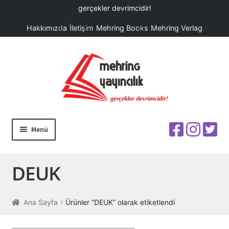
gerçekler devrimcidir!
Hakkımızda
İletişim
Mehring Books
Mehring Verlag
Dolaşıma
İçeriğe
geç
geç
Menü
ANA SAYFA
DEUK
KİTAPLAR
HABERLER
Ana Sayfa
Ürünler “DEUK” olarak etiketlendi
KAMPANYALAR